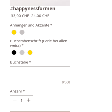
#happynessformen
Standardpreis
Sale-
 33,00 CHF 
24,00 CHF
Preis
Anhänger und Akzente
*
Buchstabenschrift (Perle bei allen
weiss)
*
Buchstabe
*
0/500
Anzahl
*