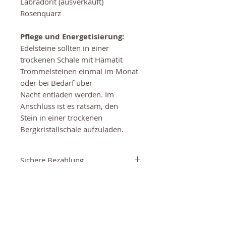
Labradorit (ausverkauft)
Rosenquarz
Pflege und Energetisierung:
Edelsteine sollten in einer
trockenen Schale mit Hämatit
Trommelsteinen einmal im Monat
oder bei Bedarf über
Nacht entladen werden. Im
Anschluss ist es ratsam, den
Stein in einer trockenen
Bergkristallschale aufzuladen.
Sichere Bezahlung
Bezahle sicher über Paypal oder
Kostenlose Verpackung
Kreditkarte (Stripe).