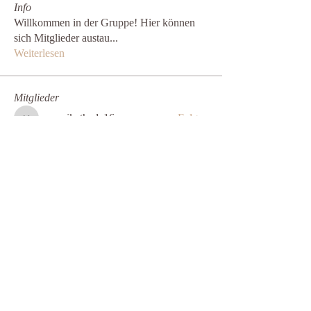
Info
Willkommen in der Gruppe! Hier können
sich Mitglieder austau
...
Weiterlesen
Mitglieder
mayurikathade16
Folgen
mayurikathade16
daerondaeron39
Folgen
daerondaeron39
freyakawaki
Folgen
freyakawaki
paultellezfcvi6g
Folgen
paultellezfcvi6g
Nadie Ahmeti
Folgen
Alle Mitglieder anzeigen (7)