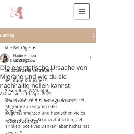
Beitrag
Alle Beiträge
Nadie Ahmeti
Alle Beiträge
14. Okt. 2024
Die energetische Ursache von
Selbstliebe & Vertrauen
Migräne und wie du sie
Berufung & Business
nachhaltig heilen kannst
Gesundheit & Vitalität
Aktualisiert:
10. Apr. 2025
Vielleicht hast du immer mal wieder mit 
Kinderwunsch & Schwangerschaft
Migräne zu kämpfen oder 
Babyzeit
Augenschmerzen und hast schon vieles 
versucht. Ruhe, Schmerztabletten, viel 
Podcast-Beiträge
Trinken, positives Denken, aber nichts hat 
gewirkt?