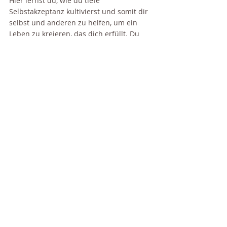
Hier lernst du, wie du tiefe 
Selbstakzeptanz kultivierst und somit dir 
selbst und anderen zu helfen, um ein 
Leben zu kreieren, das dich erfüllt. Du 
lernst, wie du selbst intuitive Readings 
gibst - die tiefe Verbindung zu deiner 
Intuition ist die Basis dazu:
KLICKE HIER