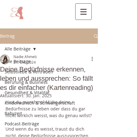
Beitrag
Alle Beiträge
Nadie Ahmeti
Alle Beiträge
21. Okt. 2024
Deine Bedürfnisse erkennen,
Selbstliebe & Vertrauen
leben und aussprechen: So fällt
Berufung & Business
es dir einfacher (Kartenreading)
Gesundheit & Vitalität
Aktualisiert:
30. Jan. 2025
Hast du manchmal Mühe deine 
Kinderwunsch & Schwangerschaft
Bedürfnisse zu leben oder dass du gar 
Babyzeit
nicht wirklich weisst, was du genau willst?
Podcast-Beiträge
Und wenn du es weisst, traust du dich 
nicht, deine Bedürfnisse auszusprechen 