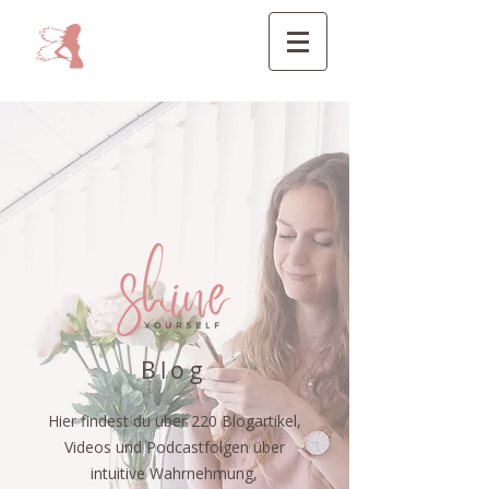
Blog
Hier findest du über 220 Blogartikel,
Videos und Podcastfolgen über
intuitive Wahrnehmung,