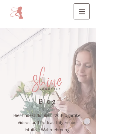
Blog
Hier findest du über 220 Blogartikel,
Videos und Podcastfolgen über
intuitive Wahrnehmung,