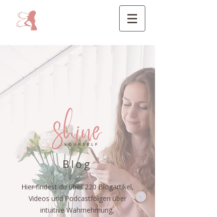
Blog
Hier findest du über 220 Blogartikel,
Videos und Podcastfolgen über
intuitive Wahrnehmung,