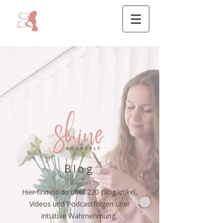
Blog
Hier findest du über 220 Blogartikel,
Videos und Podcastfolgen über
intuitive Wahrnehmung,