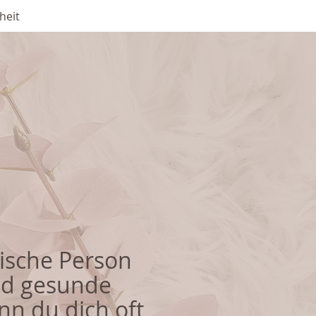
heit
ische Person
nd gesunde
nn du dich oft