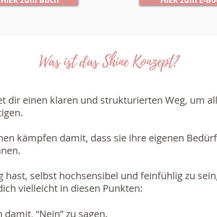
HIER zum Buch
HIER zum E-Bo
Was ist das Shine Konzept?
t dir einen klaren und strukturierten Weg, um al
tigen.
chen kämpfen damit, dass sie ihre eigenen Bedür
nnen.
ast, selbst hochsensibel und feinfühlig zu sein, 
ich vielleicht in diesen Punkten:
 damit, “Nein” zu sagen.