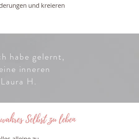
rderungen und kreieren
h habe gelernt,
meine inneren
 Laura H.
 wahres Selbst zu leben
les alleine zu