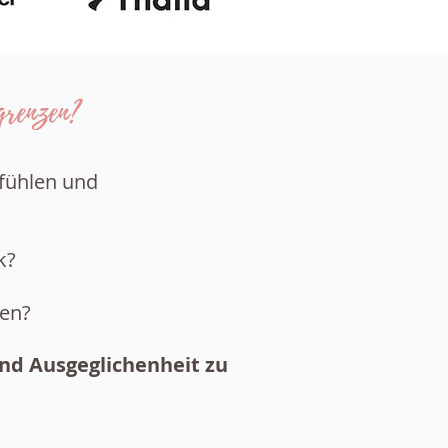
grenzen?
efühlen und
k?
ben?
und Ausgeglichenheit zu