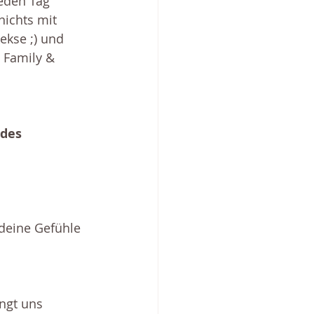
eden Tag 
nichts mit 
ekse ;) und 
 Family & 
des 
deine Gefühle 
ngt uns 