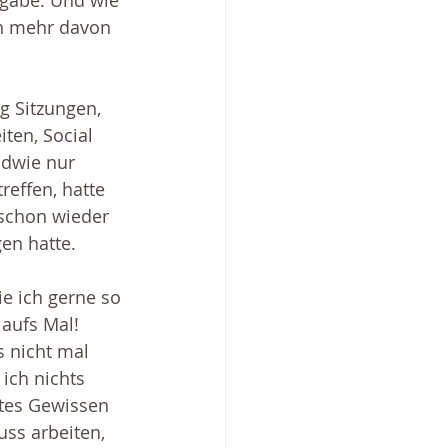
fgabe. Und wie 
ch mehr davon 
g Sitzungen, 
ten, Social 
ndwie nur 
effen, hatte 
 schon wieder 
en hatte. 
e ich gerne so 
aufs Mal! 
s nicht mal 
ich nichts 
tes Gewissen 
ss arbeiten, 