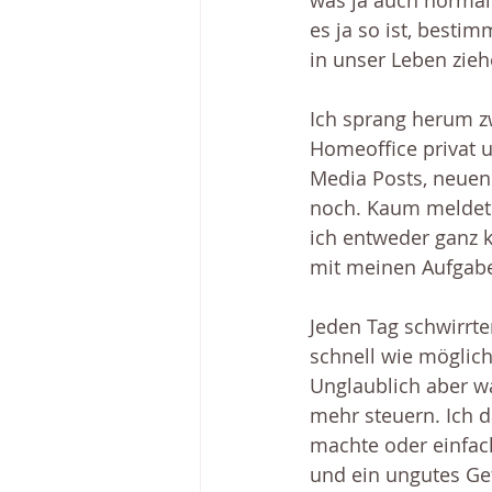
was ja auch normal 
es ja so ist, besti
in unser Leben zie
Ich sprang herum z
Homeoffice privat 
Media Posts, neuen 
noch. Kaum meldete
ich entweder ganz k
mit meinen Aufgaben
Jeden Tag schwirrte
schnell wie möglich
Unglaublich aber wa
mehr steuern. Ich d
machte oder einfac
und ein ungutes Gef