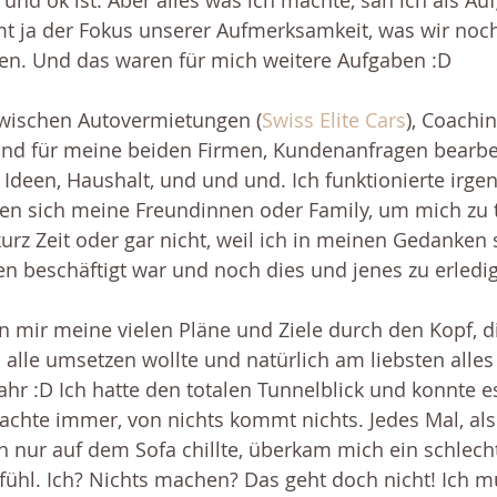
und ok ist. Aber alles was ich machte, sah ich als Au
mmt ja der Fokus unserer Aufmerksamkeit, was wir no
hen. Und das waren für mich weitere Aufgaben :D 
wischen Autovermietungen (
Swiss Elite Cars
), Coachin
und für meine beiden Firmen, Kundenanfragen bearbei
Ideen, Haushalt, und und und. Ich funktionierte irge
n sich meine Freundinnen oder Family, um mich zu tr
urz Zeit oder gar nicht, weil ich in meinen Gedanken
 beschäftigt war und noch dies und jenes zu erledig
n mir meine vielen Pläne und Ziele durch den Kopf, di
 alle umsetzen wollte und natürlich am liebsten alles 
hr :D Ich hatte den totalen Tunnelblick und konnte e
achte immer, von nichts kommt nichts. Jedes Mal, als 
h nur auf dem Sofa chillte, überkam mich ein schlech
ühl. Ich? Nichts machen? Das geht doch nicht! Ich mu