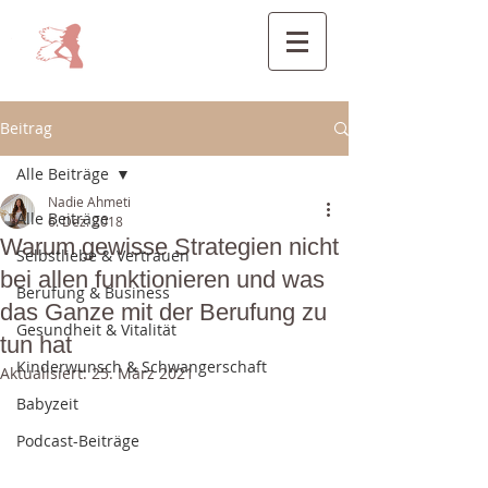
Beitrag
Alle Beiträge
Nadie Ahmeti
Alle Beiträge
6. Dez. 2018
Warum gewisse Strategien nicht
Selbstliebe & Vertrauen
bei allen funktionieren und was
Berufung & Business
das Ganze mit der Berufung zu
Gesundheit & Vitalität
tun hat
Kinderwunsch & Schwangerschaft
Aktualisiert:
25. März 2021
Babyzeit
Podcast-Beiträge