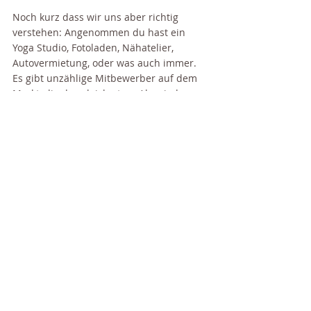
Noch kurz dass wir uns aber richtig 
verstehen: Angenommen du hast ein 
Yoga Studio, Fotoladen, Nähatelier, 
Autovermietung, oder was auch immer. 
Es gibt unzählige Mitbewerber auf dem 
Markt, die das gleiche tun. Aber jeder 
macht es auf seine Art und Weise. Um 
das geht es hier. 
Um deinen 
einzigartigen Ausdruck! 
Jeder hat andere 
Bedingungen, eine andere Ausstrahlung, 
bringt andere Dinge mit ein und bietet 
den Kunden einen anderen Service und 
zwar auf seine ganz persönliche Art. 
Wenn du jedoch 1:1 etwas machst, was 
zB. dein Nachbar auch macht, dann bist 
du auf Dauer unzufrieden. 
Also entfalte deine 