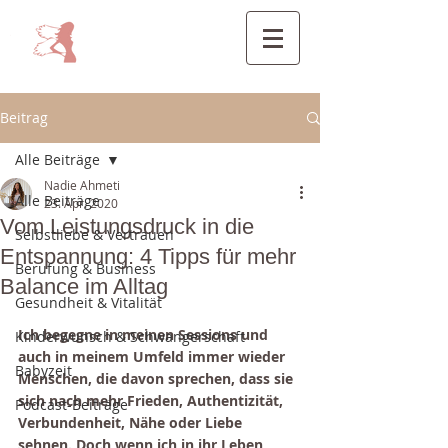
Beitrag
Alle Beiträge
Nadie Ahmeti
Alle Beiträge
23. Apr. 2020
Vom Leistungsdruck in die
Selbstliebe & Vertrauen
Entspannung: 4 Tipps für mehr
Berufung & Business
Balance im Alltag
Gesundheit & Vitalität
Ich begegne in meinen Sessions und 
Kinderwunsch & Schwangerschaft
auch in meinem Umfeld immer wieder 
Babyzeit
Menschen, die davon sprechen, dass sie 
sich nach mehr Frieden, Authentizität, 
Podcast-Beiträge
Verbundenheit, Nähe oder Liebe 
sehnen. Doch wenn ich in ihr Leben 