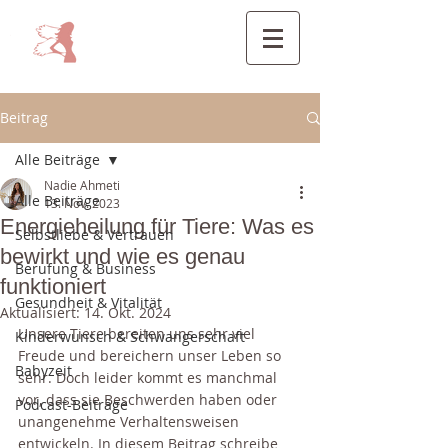
Beitrag
Alle Beiträge
Nadie Ahmeti
Alle Beiträge
13. Nov. 2023
Energieheilung für Tiere: Was es
Selbstliebe & Vertrauen
bewirkt und wie es genau
Berufung & Business
funktioniert
Gesundheit & Vitalität
Aktualisiert:
14. Okt. 2024
Unsere Tiere bereiten uns sehr viel 
Kinderwunsch & Schwangerschaft
Freude und bereichern unser Leben so 
Babyzeit
sehr. Doch leider kommt es manchmal 
vor, dass sie Beschwerden haben oder 
Podcast-Beiträge
unangenehme Verhaltensweisen 
entwickeln. In diesem Beitrag schreibe 