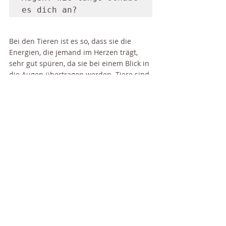
es dich an? 
Bei den Tieren ist es so, dass sie die 
Energien, die jemand im Herzen trägt, 
sehr gut spüren, da sie bei einem Blick in 
die Augen übertragen werden. Tiere sind 
so rein und voller bedingungsloser Liebe 
(wenn sie nicht von Menschen durch 
grausame Dressur oder Behandlung 
verbogen wurden), dass sie die Liebe 
oder auch Finsternis im Blick der 
Menschen sehen können. 
Beobachte mal, wie lange dir ein Tier in 
die Augen schaut :)
Ich hoffe, dieser Beitrag hat dir geholfen. 