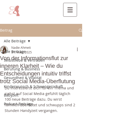
Beitrag
Alle Beiträge
Nadie Ahmeti
Alle Beiträge
31. März 2025
Von der Informationsflut zur
Selbstliebe & Vertrauen
inneren Klarheit – Wie du
Berufung & Business
Entscheidungen intuitiv triffst
Gesundheit & Vitalität
trotz Social Media-Überflutung
Kinderwunsch & Schwangerschaft
Du interessierst dich für ein Thema und 
siehst auf Social Media gefühlt täglich 
Babyzeit
100 neue Beiträge dazu. Du wirst 
Podcast-Beiträge
förmlich überflutet und schwupps sind 2 
Stunden Handyzeit vergangen.