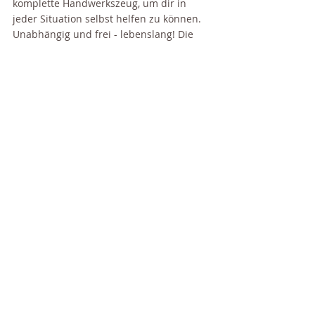
komplette Handwerkszeug, um dir in 
jeder Situation selbst helfen zu können. 
Unabhängig und frei - lebenslang!​ Die 
beiden Kursteile sind unabhängig 
voneinander buchbar und kannst du in 
deinem Tempo online durcharbeiten.
Das Schöne:
 Je verbundener du mit 
deiner Intuition bist, desto mehr spürst 
du ganz klar wo es für dich hingeht. Du 
willst immer mehr deine einzigartige 
Berufung leben. Du gehst nach dem Kurs 
auch schon in Aktion und findest immer 
mehr den Mut, dich damit zu zeigen. 
Erfahre hier alle Infos zum Kurs:
Du hast den Kurs 
bereits? 
Vielleicht war 
das eine Erinnerung für 