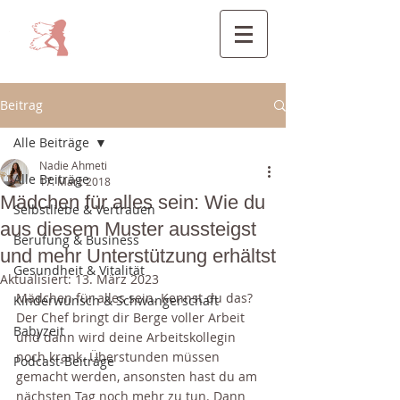
Beitrag
Alle Beiträge
Nadie Ahmeti
Alle Beiträge
17. März 2018
Mädchen für alles sein: Wie du
Selbstliebe & Vertrauen
aus diesem Muster aussteigst
Berufung & Business
und mehr Unterstützung erhältst
Gesundheit & Vitalität
Aktualisiert:
13. März 2023
Mädchen für alles sein. Kennst du das? 
Kinderwunsch & Schwangerschaft
Der Chef bringt dir Berge voller Arbeit 
Babyzeit
und dann wird deine Arbeitskollegin 
noch krank. Überstunden müssen 
Podcast-Beiträge
gemacht werden, ansonsten hast du am 
nächsten Tag noch mehr zu tun. Dann 