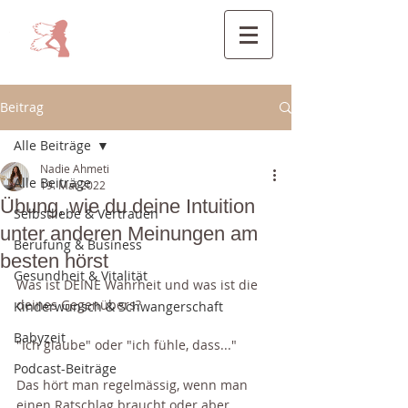
Beitrag
Alle Beiträge
Nadie Ahmeti
Alle Beiträge
19. Mai 2022
Übung, wie du deine Intuition
Selbstliebe & Vertrauen
unter anderen Meinungen am
Berufung & Business
besten hörst
Gesundheit & Vitalität
Was ist DEINE Wahrheit und was ist die 
deines Gegenübers?
Kinderwunsch & Schwangerschaft
Babyzeit
"Ich glaube" oder "ich fühle, dass..."
Podcast-Beiträge
Das hört man regelmässig, wenn man 
einen Ratschlag braucht oder aber 