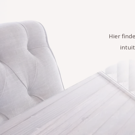
Hier find
intui