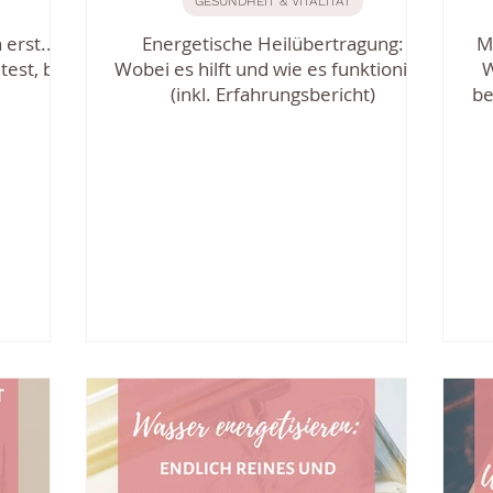
GESUNDHEIT & VITALITÄT
rst..." -
Energetische Heilübertragung:
M
est, bis
Wobei es hilft und wie es funktioniert
W
(inkl. Erfahrungsbericht)
be