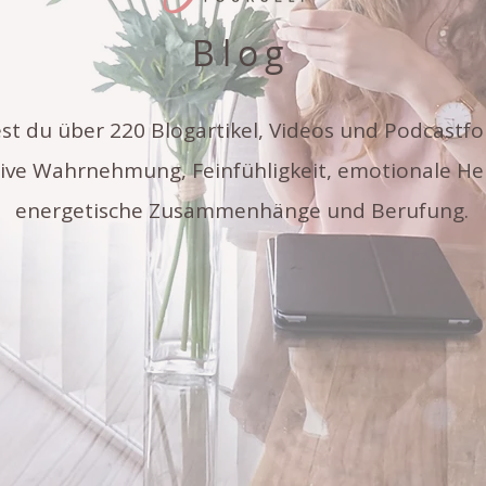
Blog
est du über 220 Blogartikel, Videos und Podcastf
tive Wahrnehmung, Feinfühligkeit, emotionale He
energetische Zusammenhänge und Berufung.