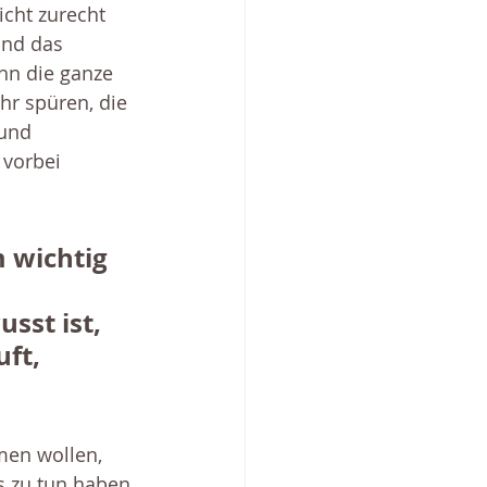
icht zurecht 
und das 
ihn die ganze 
r spüren, die 
und 
 vorbei 
 wichtig 
sst ist, 
ft, 
men wollen, 
s zu tun haben 