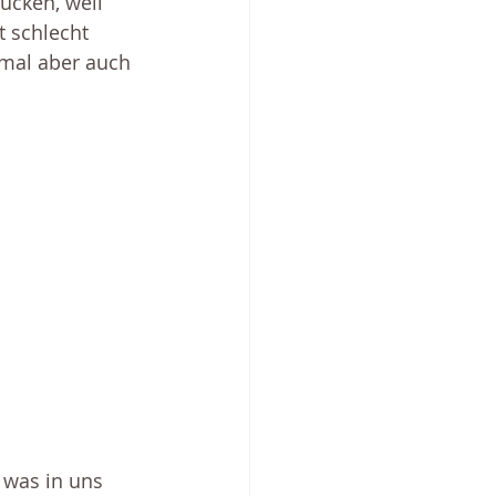
cken, weil 
 schlecht 
mal aber auch 
 was in uns 