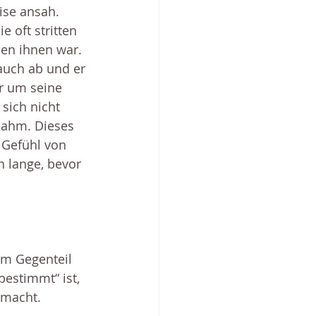
ise ansah. 
e oft stritten 
en ihnen war. 
auch ab und er 
 um seine 
sich nicht 
 nahm. Dieses 
 Gefühl von 
 lange, bevor 
em Gegenteil 
estimmt“ ist, 
 macht.