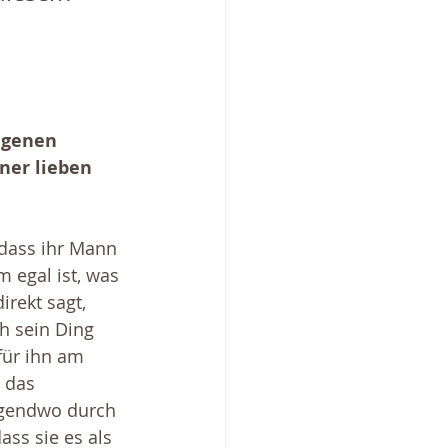
ngenen 
ner lieben 
 dass ihr Mann 
m egal ist, was 
rekt sagt, 
h sein Ding 
für ihn am 
 das 
rgendwo durch 
ass sie es als 