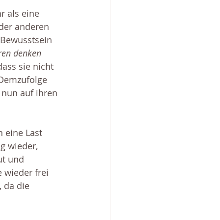
 als eine 
 der anderen 
 Bewusstsein 
ren denken 
dass sie nicht 
 Demzufolge 
 nun auf ihren 
n eine Last 
g wieder, 
ut und 
 wieder frei 
 da die 