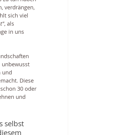
, verdrängen, 
t sich viel 
t"
, als 
ge in uns 
　
undschaften 
w. unbewusst 
 und 
macht. Diese 
 schon 30 oder 
lehnen und 
 selbst 
diesem 