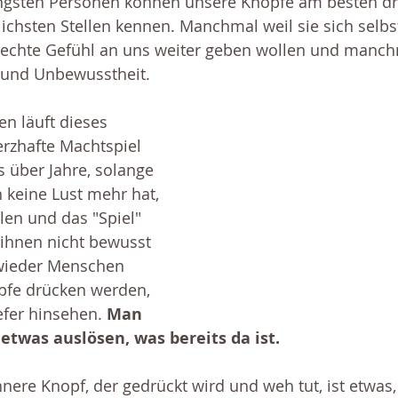
ngsten Personen können unsere Knöpfe am besten drü
ichsten Stellen kennen. Manchmal weil sie sich selbst
lechte Gefühl an uns weiter geben wollen und manch
und Unbewusstheit. 
en läuft dieses 
rzhafte Machtspiel 
 über Jahre, solange 
n keine Lust mehr hat, 
len und das "Spiel" 
ihnen nicht bewusst 
 wieder Menschen 
pfe drücken werden, 
efer hinsehen. 
Man 
twas auslösen, was bereits da ist.  
nnere Knopf, der gedrückt wird und weh tut, ist etwas,