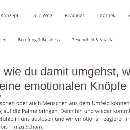
 Konzept
Dein Weg
Readings
Infothek
auen
Berufung & Business
Gesundheit & Vitalität
t
Babyzeit
Podcast-Beiträge
e wie du damit umgehst, 
eine emotionalen Knöpfe 
3
rsonen oder auch Menschen aus dem Umfeld können
g auf die Palme bringen. Denn hin und wieder kommt 
fühle in uns auslösen und wir emotional reagieren i
 bis hin zu Scham. 