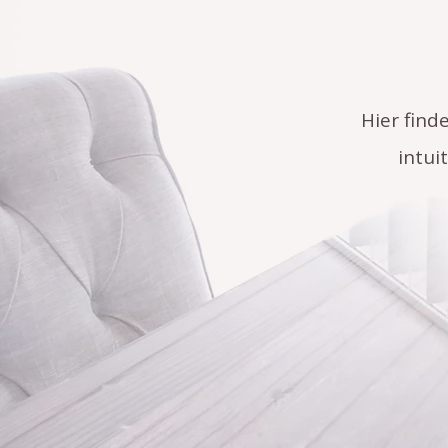
Hier find
intui