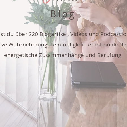
Blog
est du über 220 Blogartikel, Videos und Podcastf
tive Wahrnehmung, Feinfühligkeit, emotionale He
energetische Zusammenhänge und Berufung.