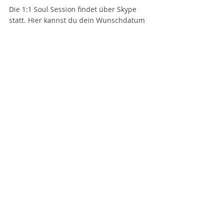
Die 1:1 Soul Session findet über Skype 
statt. Hier kannst du dein Wunschdatum 
wählen und direkt buchen. Ich scanne 
dann auch hier intuitiv dein Energiefeld, 
gebe dir die Impulse weiter und stelle 
eventuelle Blockaden fest, die wir direkt 
zusammen transformieren durch 
Energiearbeit und Schattenarbeit.
BUCHE DEINE 1:1 SOUL SESSION
ALLE WEITEREN 1:1 ANGEBOTE
#talenteentfalten
#Selbstwert
#talenteleben
#berufung
#bestimmung
#Selbstbewusstsein
#Energiearbeit
#Komplimenteannehmen
#Glücksgefühle
#Freude
#Erfüllung
 #
shineyourself
#kartenreading
#kartenlegen