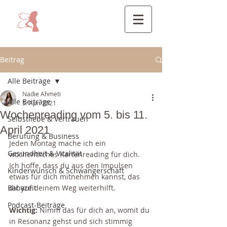
Beitrag
Alle Beiträge
Nadie Ahmeti
Alle Beiträge
5. Apr. 2021
Wochenreading vom 5. bis 11.
Selbstliebe & Vertrauen
April 2021
Berufung & Business
Jeden Montag mache ich ein 
Gesundheit & Vitalität
wöchentliches Kartenreading für dich. 
Ich hoffe, dass du aus den Impulsen 
Kinderwunsch & Schwangerschaft
etwas für dich mitnehmen kannst, das 
Babyzeit
dir auf deinem Weg weiterhilft.
Podcast-Beiträge
Wichtig:
 Nimm das für dich an, womit du 
in Resonanz gehst und sich stimmig 