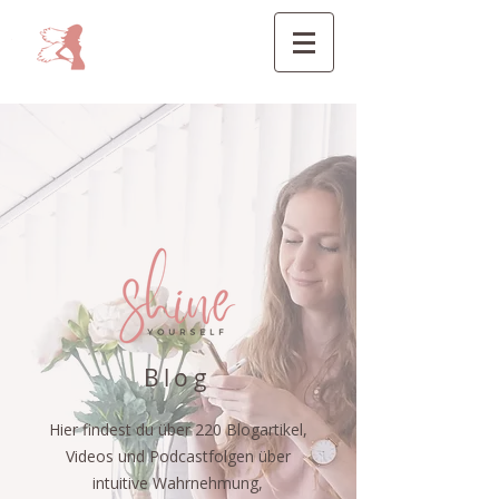
Blog
Hier findest du über 220 Blogartikel,
Videos und Podcastfolgen über
intuitive Wahrnehmung,