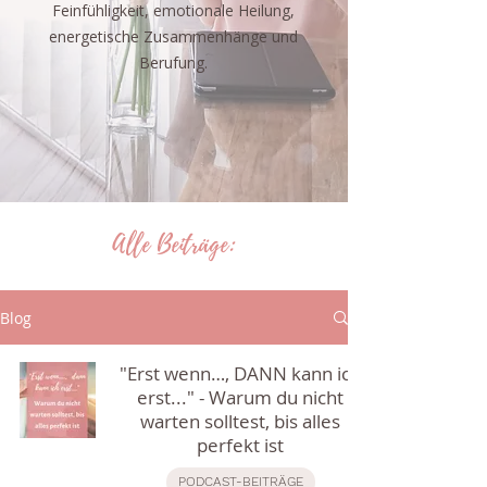
Feinfühligkeit, emotionale Heilung,
energetische Zusammenhänge und
Berufung.
Alle Beiträge:
Blog
"Erst wenn…, DANN kann ich
erst..." - Warum du nicht
warten solltest, bis alles
perfekt ist
PODCAST-BEITRÄGE