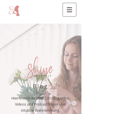
Blog
Hier findest du über 220 Blogartikel,
Videos und Podcastfolgen über
intuitive Wahrnehmung,